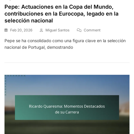
Pepe: Actuaciones en la Copa del Mundo,
contribuciones en la Eurocopa, legado en la
selección nacional
On
Feb 20, 2026
Miguel Santos
Comment
Pepe:
Pepe se ha consolidado como una figura clave en la selección
Actuaciones
nacional de Portugal, demostrando
En
La
Copa
Del
Mundo,
Contribuciones
En
La
Eurocopa,
Legado
En
La
Selección
Nacional