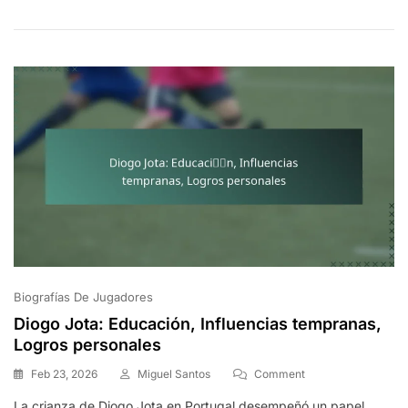
A
La
Fama,
Vida
Personal
Biografías De Jugadores
Diogo Jota: Educación, Influencias tempranas,
Logros personales
On
Feb 23, 2026
Miguel Santos
Comment
Diogo
La crianza de Diogo Jota en Portugal desempeñó un papel
Jota: