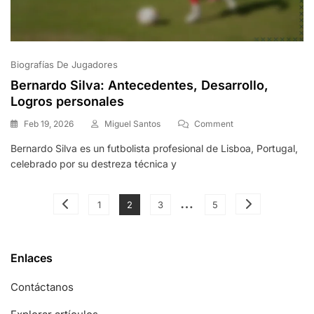
Biografías De Jugadores
Bernardo Silva: Antecedentes, Desarrollo,
Logros personales
On
Feb 19, 2026
Miguel Santos
Comment
Bernardo
Bernardo Silva es un futbolista profesional de Lisboa, Portugal,
Silva:
celebrado por su destreza técnica y
Antecedentes,
Desarrollo,
Logros
Posts
…
Personales
Page
Page
Page
Page
1
2
3
5
pagination
Enlaces
Contáctanos