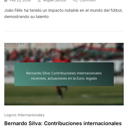
Feb 23, 2026
Miguel Santos
Comment
João
João Félix ha tenido un impacto notable en el mundo del fútbol,
Félix:
demostrando su talento
Momentos
Destacados
De
Su
Carrera
Logros Internacionales
Bernardo Silva: Contribuciones internacionales